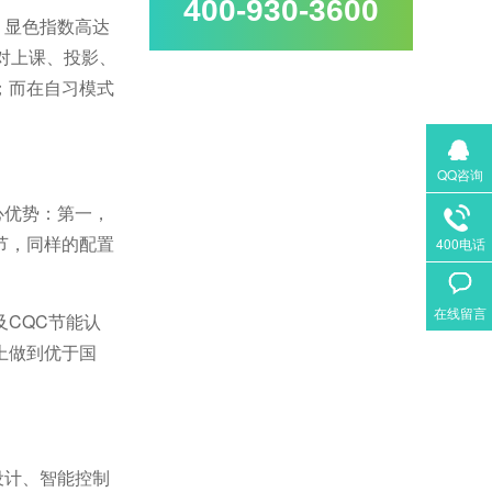
400-930-3600
，显色指数高达
对上课、投影、
；而在自习模式
QQ咨询
心优势：第一，
节，同样的配置
400电话
在线留言
及
CQC
节能认
上做到优于国
设计、智能控制