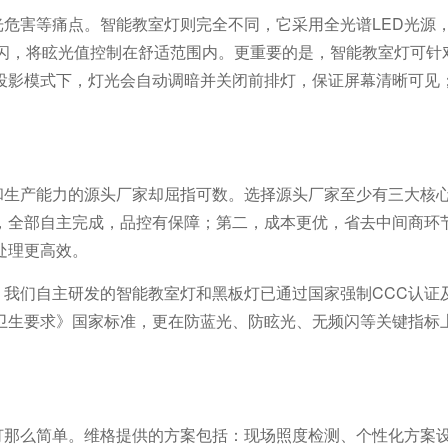
光危害等痛点。智能教室灯则完全不同，它采用全光谱
LED
光源
闪，将眩光值控制在舒适范围内。更重要的是，智能教室灯可针
投影模式下，灯光会自动调暗并关闭前排灯，保证屏幕清晰可见
和生产能力的源头厂家却屈指可数。选择源头厂家至少有三大核
，全部自主完成，品控有保障；第二，成本更优，省去中间商环
处理更高效。
，我们自主研发的智能教室灯和黑板灯已通过国家强制
CCC
认证
卫生要求》国家标准，更在防蓝光、防眩光、无频闪等关键指标
灯那么简单。
维格
提供的方案包括：现场照度检测、个性化方案