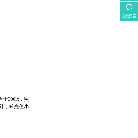
在线留言
300lx，照
设计，眩光值小