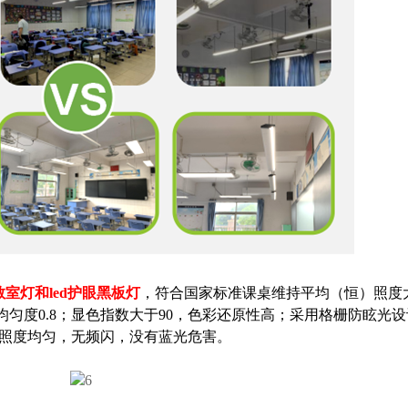
眼教室灯和led护眼黑板灯
，符合国家标准课桌维持平均（恒）照度大于
照度均匀度0.8；显色指数大于90，色彩还原性高；采用格栅防眩光
教室照度均匀，无频闪，没有蓝光危害。