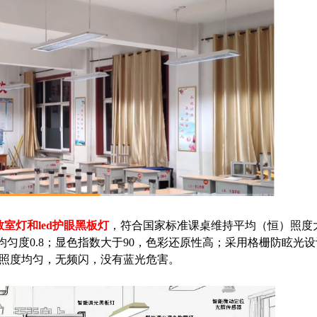
眼教室灯和led护眼黑板灯
，符合国家标准课桌维持平均（恒）照度大于
照度均匀度0.8；显色指数大于90，色彩还原性高；采用格栅防眩光
教室照度均匀，无频闪，没有蓝光危害。