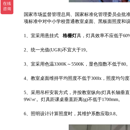
国家市场监督管理总局、国家标准化管理委员会批准发布了
项标准中对中小学校普通教室桌面、黑板面照度和
1、
宜采用悬
挂式
格栅灯
具，灯具效率不应低于60
2、
统一光值(UGR)不宜大于19。
3、
宜采用色温3300K～5500K，显色指数不低于80
4、
教室桌面维持平均照度不低于300lx，照度均匀度不
5、
采用吊杆安装方式，并按教室纵向(灯具长轴垂直
9W/㎡。灯具距课桌垂直距离(g)不低于1700mm。
6、
照明设计计算照度时，其维护系数应取0.8。