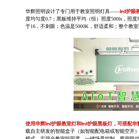
华辉照明设计了专门用于教室照明灯具——
led护
度均匀度0.7；黑板维持平均（恒）照度500lx，
于16，不刺眼；色温是5000K，舒适柔和；整个
使用华辉led护眼教室灯和led护眼黑板灯，可搭配
载自主研发的智能盒子（如智能配电箱或智能空开）
模式，实现全教室恒照度、一键场景控制、窗帘联