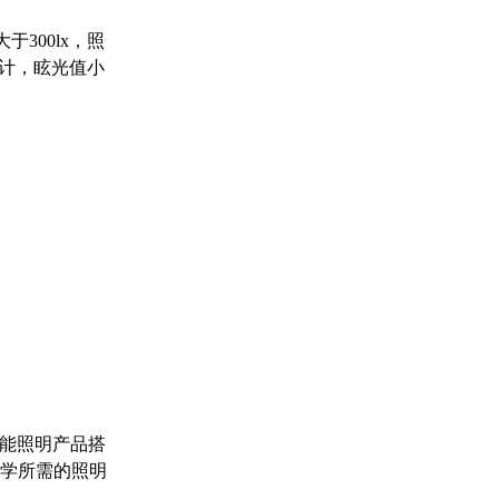
300lx，照
设计，眩光值小
能照明产品搭
教学所需的照明