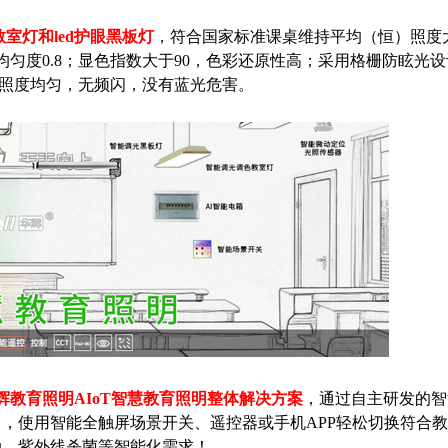
眼教室灯和led护眼黑板灯
，符合国家标准课桌维持平均（恒）照度大于
照度均匀度0.8；显色指数大于90，色彩还原性高；采用格栅防眩光
教室照度均匀，无频闪，没有蓝光危害。
华辉教育照明AIoT智慧教育照明整体解决方案
，通过自主研发的智
，使用智能全触屏场景开关、遥控器或手机APP轻松切换符合
动、紫外线杀菌等智能化需求！