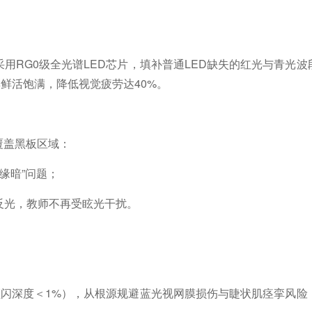
采用
RG0级全光谱LED芯片，填补普通LED缺失的红光与青光
彩鲜活饱满，降低视觉疲劳达40%。
覆盖黑板区域：
边缘暗”问题；
框反光，教师不再受眩光干扰。
频闪深度＜1%），从根源规避蓝光视网膜损伤与睫状肌痉挛风险