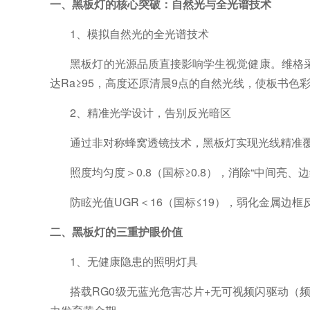
一、黑板灯的核心突破：自然光与全光谱技术
1、
模拟自然光的全光谱技术
黑板灯的光源品质直接影响学生视觉健康。维格
达Ra≥95，高度还原清晨9点的自然光线，使板书色
2、
精准光学设计，告别反光暗区
通过非对称蜂窝透镜技术，黑板灯实现光线精准
照度均匀度＞
0.8（国标≥0.8），消除“中间亮、
防眩光值
UGR＜16（国标≤19），弱化金属边
二、黑板灯的三重护眼价值
1、
无健康隐患的照明灯具
搭载
RG0级无蓝光危害芯片+无可视频闪驱动（