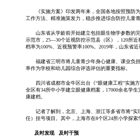
《实施方案》印发两年来，全国各地按照预防为主
工作方法、精准施策发力，稳步推进综合防控儿童
山东省从学龄前开始建立包括眼生物学参数的完整
示范市，25—30个近视防控示范县（区），120
档率为100%、近视预警率100%。2019年，山东省近视
福建省三明市将儿童青少年身心健康、课业负担等
率作为学校和幼儿园综合评选评估的重要指标。
四川省成都市金牛区出台《“眼健康工程”实施方
全区有34所中小学建立眼健康档案，17000余名学
康建档。
记者了解到，北京、上海、浙江等多省市将“实现地
任）挂号项目。其中，上海市在8个区24所小学探索
及时发现 及时干预