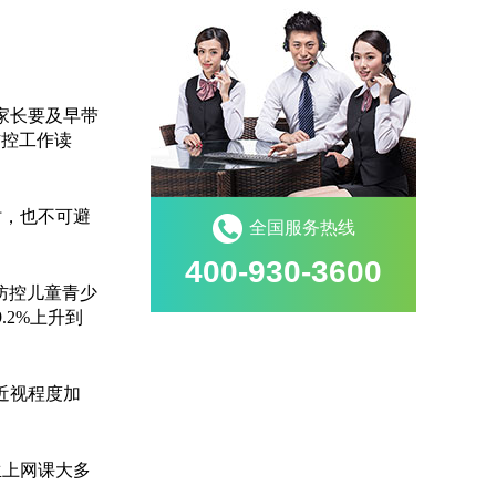
家长要及早带
防控工作读
，也不可避
全国服务热线
400-930-3600
防控儿童青少
2%上升到
近视程度加
上网课大多