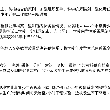
、防控结合的原则，加强组织领导、科学统筹谋划、强化责任
青少年近视工作取得积极进展。
眼健康档案，监测远视储备值情况。全省建立3—5个市级青
所近视防控试点学校，实现示范市、县（区）、学校内学生的视觉筛查
率较2018年下降3.03%。
纳入义务教育质量监测评估体系，将学校年度学生总体近视率
案》，完善“采集—分析—建议—复检—跟踪”全过程眼健康档案
生完成普及型眼健康建档，5700余名学生完成包括散瞳检测视力
方儿童青少年近视率下降目标”列为2020年教育系统“奋进之
学生户外活动时间每天增至2小时干预试验，近视发生率下降近3