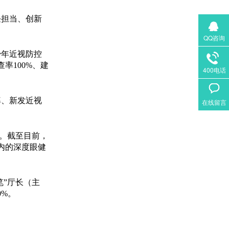
担当、创新
QQ咨询
少年近视防控
率100%、建
400电话
、新发近视
在线留言
。截至目前，
在内的深度眼健
笔”厅长（主
0%。