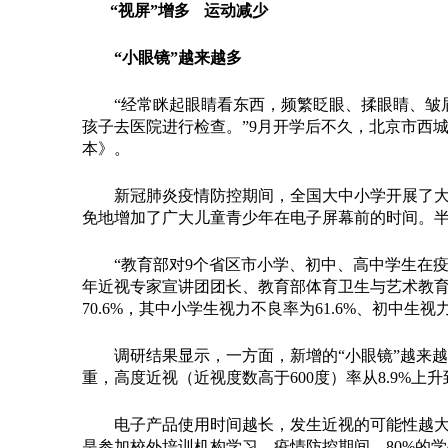
“视屏”增多 运动减少
“小眼镜”越来越多
“经常眯起眼睛看东西，频繁眨眼、揉眼睛、皱眉
孩子去医院进行检查。”9月开学后不久，北京市西
本》。
新冠肺炎疫情防控期间，全国大中小学开展了大规
免地增加了广大儿童青少年在电子屏幕前的时间。
“教育部对9个省区市小学、初中、高中学生在疫
年近视专家宣讲团团长、教育部体育卫生与艺术教育
70.6%，其中小学生视力不良率为61.6%、初中生视力
调研结果显示，一方面，新增的“小眼镜”越来越多
重，高度近视（近视度数高于600度）率从8.9%上升到
电子产品使用时间越长，发生近视的可能性越大。
是参加校外培训机构学习。疫情防控期间，80%的学生